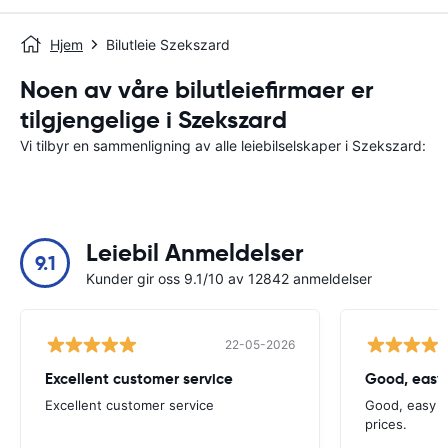
Hjem
Bilutleie Szekszard
Noen av våre bilutleiefirmaer er
tilgjengelige i Szekszard
Vi tilbyr en sammenligning av alle leiebilselskaper i Szekszard:
Leiebil Anmeldelser
9.1
Kunder gir oss 9.1/10 av 12842 anmeldelser
22-05-2026
Excellent customer service
Good, easy
Excellent customer service
Good, easy t
prices.