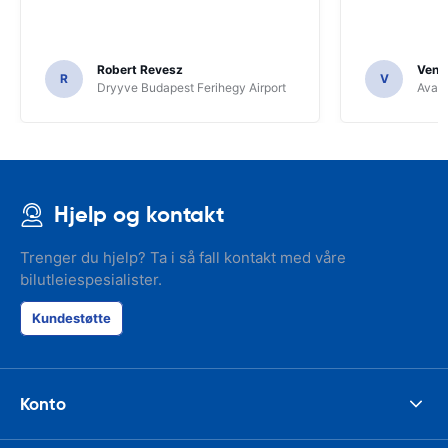
Robert Revesz
Venka
R
V
Dryyve Budapest Ferihegy Airport
Avant
Hjelp og kontakt
Trenger du hjelp? Ta i så fall kontakt med våre
bilutleiespesialister.
Kundestøtte
Konto