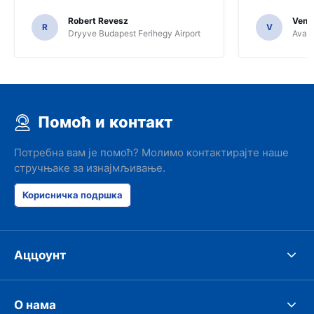
Robert Revesz
Venka
R
V
Dryyve Budapest Ferihegy Airport
Avant
Помоћ и контакт
Потребна вам је помоћ? Молимо контактирајте наше
стручњаке за изнајмљивање.
Корисничка подршка
Аццоунт
О нама