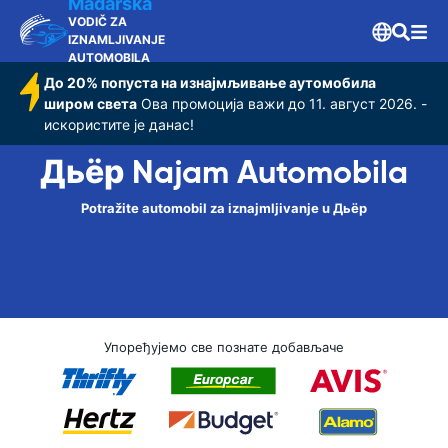
Mađarska
VODIČ ZA
IZNAMLJIVANJE
AUTOMOBILA
До 20% попуста на изнајмљивање аутомобила
широм света
Ова промоција важи до 11. август 2026. -
искористите је данас!
Дьёр Najam Automobila
Potražite automobil za iznajmljivanje u Дьёр
Упоређујемо све познате добављаче