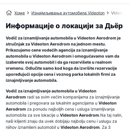
Хоме
Изнајмљивање аутомобила Videoton
Videoton
Информације о локацији за Дьёр
Vodič za iznamljivanje automobila u
Videoton Aerodrom
je
stručnjak za
Videoton Aerodrom
na jednom mestu.
Prikazujemo cene vodećih agencija za iznamljivanje
automobila u
Videoton Aerodrom
i omogućavamo vam da
izaberete svoj automobil i da ga rezervišete u realnom
vremenu. Odlučite samo kod koga da izvršite rezervacije
upoređujući opcije cena i voznog parka lokalnih firmi za
iznajmljivanje automobila.
Vodič za iznajmljivanje automobila u
Videoton
Aerodrom
radi sa svim većim kompanijama za iznajmljivanje
automobila i pregovara sa lokalnim agencijama u
Videoton
Aerodrom
za ponudu najboljih cena i usluga iznamljivanja
automobila za sve lokacije u
Videoton Aerodrom
.Na taj nalin,
naši klijenti znaju da uvek dobijaju najbolju cenu i uslugu za
njihov iznamljeni automobil u
Videoton Aerodrom
. Za 3