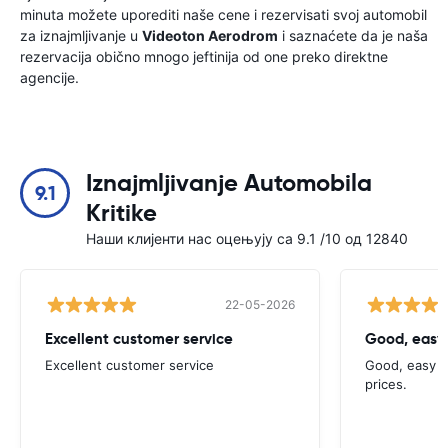
minuta možete uporediti naše cene i rezervisati svoj automobil
za iznajmljivanje u
Videoton Aerodrom
i saznaćete da je naša
rezervacija obično mnogo jeftinija od one preko direktne
agencije.
Iznajmljivanje Automobila
9.1
Kritike
Наши клијенти нас оцењују са 9.1 /10 од 12840
22-05-2026
Excellent customer service
Good, easy
Excellent customer service
Good, easy t
prices.