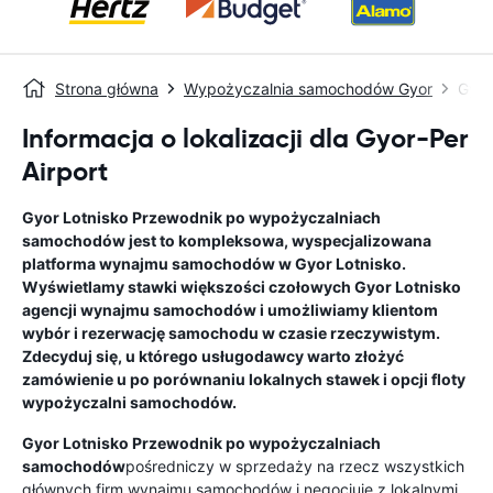
Strona główna
Wypożyczalnia samochodów Gyor
Gyor
Informacja o lokalizacji dla Gyor-Per
Airport
Gyor Lotnisko
Przewodnik po wypożyczalniach
samochodów
jest to kompleksowa, wyspecjalizowana
platforma wynajmu samochodów w
Gyor Lotnisko
.
Wyświetlamy stawki większości czołowych
Gyor Lotnisko
agencji wynajmu samochodów i umożliwiamy klientom
wybór i rezerwację samochodu w czasie rzeczywistym.
Zdecyduj się, u którego usługodawcy warto złożyć
zamówienie u po porównaniu lokalnych stawek i opcji floty
wypożyczalni samochodów.
Gyor Lotnisko
Przewodnik po wypożyczalniach
samochodów
pośredniczy w sprzedaży na rzecz wszystkich
głównych firm wynajmu samochodów i negocjuje z lokalnymi