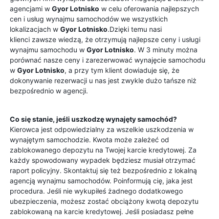
agencjami w
Gyor Lotnisko
w celu oferowania najlepszych
cen i usług wynajmu samochodów we wszystkich
lokalizacjach w
Gyor Lotnisko
.Dzięki temu nasi
klienci zawsze wiedzą, że otrzymują najlepsze ceny i usługi
wynajmu samochodu w
Gyor Lotnisko
. W 3 minuty można
porównać nasze ceny i zarezerwować wynajęcie samochodu
w
Gyor Lotnisko
, a przy tym klient dowiaduje się, że
dokonywanie rezerwacji u nas jest zwykle dużo tańsze niż
bezpośrednio w agencji.
Co się stanie, jeśli uszkodzę wynajęty samochód?
Kierowca jest odpowiedzialny za wszelkie uszkodzenia w
wynajętym samochodzie. Kwota może zależeć od
zablokowanego depozytu na Twojej karcie kredytowej. Za
każdy spowodowany wypadek będziesz musiał otrzymać
raport policyjny. Skontaktuj się też bezpośrednio z lokalną
agencją wynajmu samochodów. Poinformują cię, jaka jest
procedura. Jeśli nie wykupiłeś żadnego dodatkowego
ubezpieczenia, możesz zostać obciążony kwotą depozytu
zablokowaną na karcie kredytowej. Jeśli posiadasz pełne