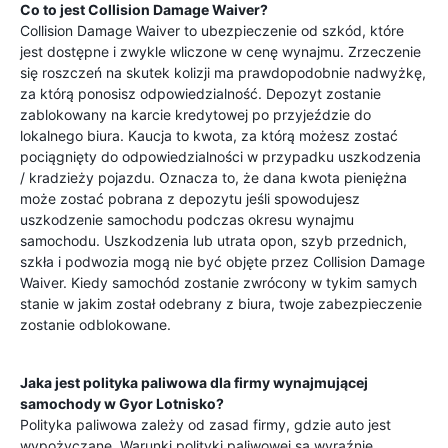
Co to jest Collision Damage Waiver?
Collision Damage Waiver to ubezpieczenie od szkód, które
jest dostępne i zwykle wliczone w cenę wynajmu. Zrzeczenie
się roszczeń na skutek kolizji ma prawdopodobnie nadwyżkę,
za którą ponosisz odpowiedzialność. Depozyt zostanie
zablokowany na karcie kredytowej po przyjeździe do
lokalnego biura. Kaucja to kwota, za którą możesz zostać
pociągnięty do odpowiedzialności w przypadku uszkodzenia
/ kradzieży pojazdu. Oznacza to, że dana kwota pieniężna
może zostać pobrana z depozytu jeśli spowodujesz
uszkodzenie samochodu podczas okresu wynajmu
samochodu. Uszkodzenia lub utrata opon, szyb przednich,
szkła i podwozia mogą nie być objęte przez Collision Damage
Waiver. Kiedy samochód zostanie zwrócony w tykim samych
stanie w jakim został odebrany z biura, twoje zabezpieczenie
zostanie odblokowane.
Jaka jest polityka paliwowa dla firmy wynajmującej
samochody w
Gyor Lotnisko
?
Polityka paliwowa zależy od zasad firmy, gdzie auto jest
wypożyczane. Warunki polityki paliwowej są wyraźnie