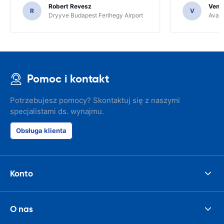
Robert Revesz
Venka
R
V
Dryyve Budapest Ferihegy Airport
Avant
Pomoc i kontakt
Potrzebujesz pomocy? Skontaktuj się z naszymi
specjalistami ds. wynajmu.
Obsługa klienta
Konto
O nas