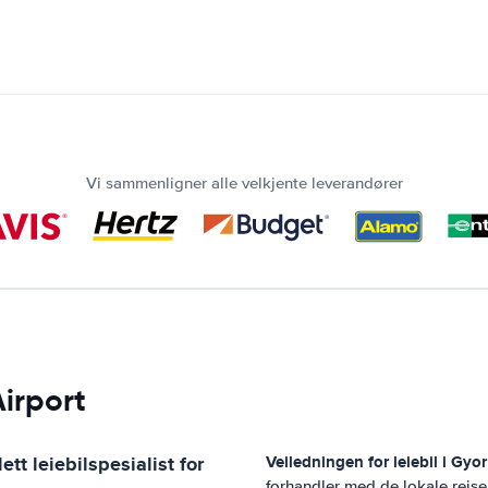
Vi sammenligner alle velkjente leverandører
Airport
tt leiebilspesialist for
Veiledningen for leiebil i
Gyor
forhandler med de lokale reis