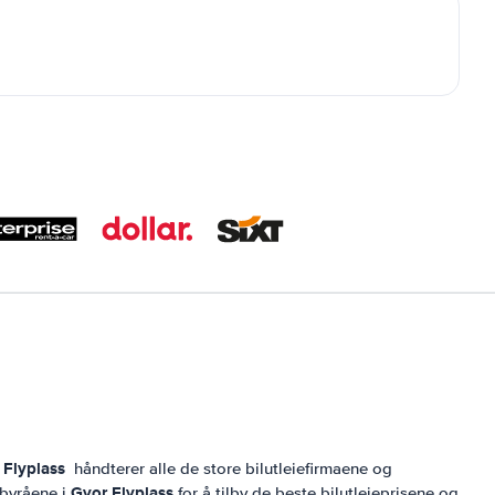
 Flyplass
håndterer alle de store bilutleiefirmaene og
Gyor Flyplass
ebyråene i
for å tilby de beste bilutleieprisene og