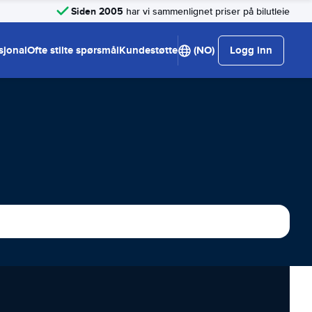
Siden 2005
har vi sammenlignet priser på bilutleie
sjonal
Ofte stilte spørsmål
Kundestøtte
(NO)
Logg inn