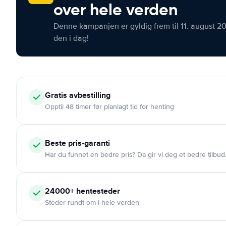
over hele verden
Denne kampanjen er gyldig frem til 11. august 2
den i dag!
Gratis
avbestilling
Opptil 48 timer før planlagt tid for henting
Beste pris-garanti
Har du funnet en bedre pris? Da gir vi deg et bedre tilbud
24000+
hentesteder
Steder rundt om i hele verden