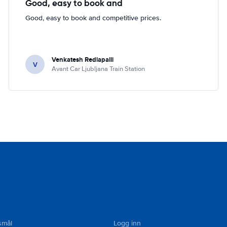
Good, easy to book and
Good, easy to book and competitive prices.
Venkatesh Redlapalli
V
Avant Car Ljubljana Train Station
smål
Logg inn