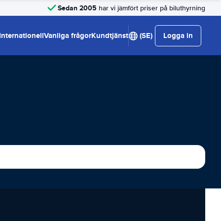
Sedan 2005
har vi jämfört priser på biluthyrning
Internationell
Vanliga frågor
Kundtjänst
(SE)
Logga in