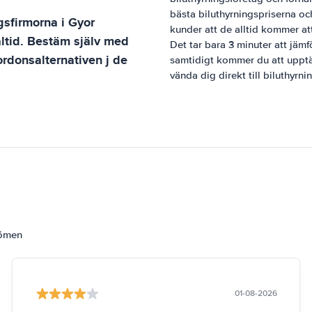
bästa biluthyrningspriserna och
ngsfirmorna i
Gyor
kunder att de alltid kommer att 
altid. Bestäm själv med
Det tar bara 3 minuter att jämf
ordonsalternativen j de
samtidigt kommer du att upptäck
vända dig direkt till biluthyrn
dömen
01-08-2026