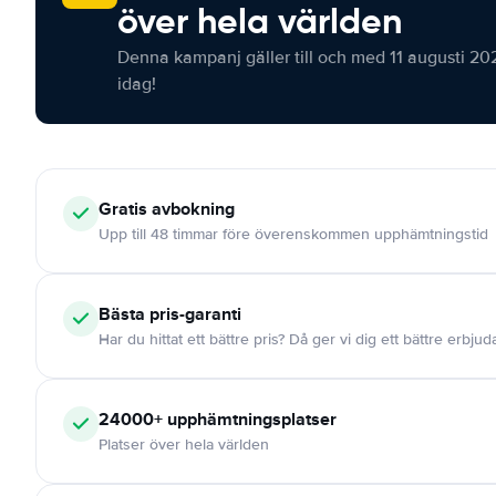
över hela världen
Denna kampanj gäller till och med 11 augusti 20
idag!
Gratis
avbokning
Upp till 48 timmar före överenskommen upphämtningstid
Bästa pris-garanti
Har du hittat ett bättre pris? Då ger vi dig ett bättre erbju
24000+
upphämtningsplatser
Platser över hela världen