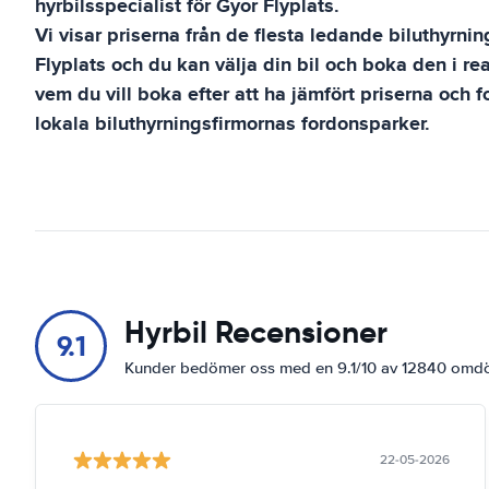
hyrbilsspecialist för
Gyor Flyplats
.
Vi visar priserna från de flesta ledande biluthyrni
Flyplats
och du kan välja din bil och boka den i re
vem du vill boka efter att ha jämfört priserna och f
lokala biluthyrningsfirmornas fordonsparker.
Hyrbil Recensioner
9.1
Kunder bedömer oss med en 9.1/10 av 12840 om
22-05-2026