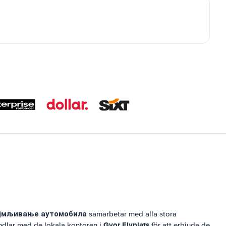
ајмљивање аутомобила
samarbetar med alla stora
Gyor Flyplats
andlar med de lokala kontoren i
för att erbjuda de