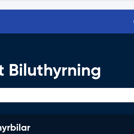
 Biluthyrning
hyrbilar