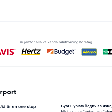
Vi jämför alla välkända biluthyrningsföretag
irport
ила
är en one-stop
Gyor Flyplats
Водич за изн
biluthyrningsföretag och förh