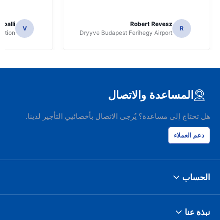
apalli
Robert Revesz
V
R
tation
Dryyve Budapest Ferihegy Airport
المساعدة والاتصال
هل تحتاج إلى مساعدة؟ يُرجى الاتصال بأخصائيي التأجير لدينا.
دعم العملاء
الحساب
نبذة عنا