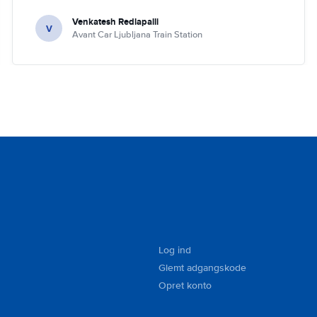
Venkatesh Redlapalli
V
Avant Car Ljubljana Train Station
Log ind
Glemt adgangskode
Opret konto