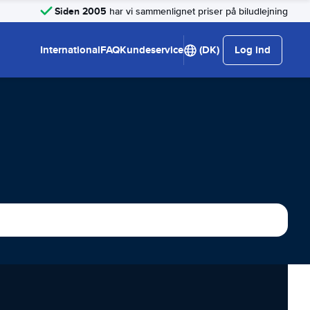
Siden 2005
har vi sammenlignet priser på biludlejning
International
FAQ
Kundeservice
(DK)
Log ind