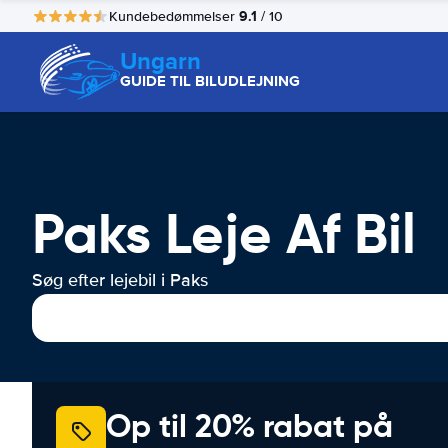
9.1
Kundebedømmelser
/ 10
Ungarn
GUIDE TIL BILUDLEJNING
Paks Leje Af Bil
Søg efter lejebil i Paks
Op til 20% rabat på