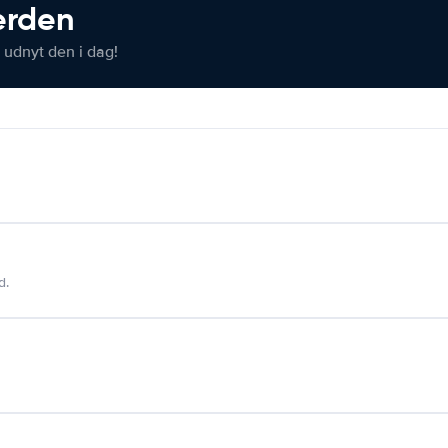
verden
 udnyt den i dag!
d.