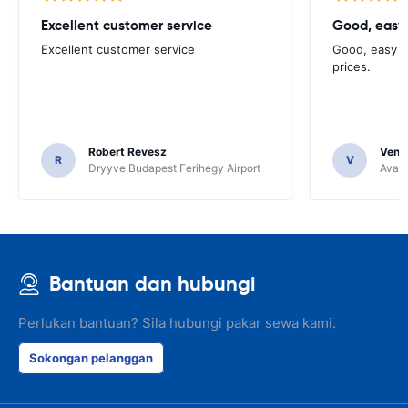
Excellent customer service
Good, easy
Excellent customer service
Good, easy t
prices.
Robert Revesz
Venka
R
V
Dryyve Budapest Ferihegy Airport
Avant
Bantuan dan hubungi
Perlukan bantuan? Sila hubungi pakar sewa kami.
Sokongan pelanggan