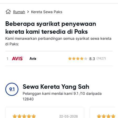
Rumah
Kereta Sewa Paks
Beberapa syarikat penyewaan
kereta kami tersedia di Paks
Kami menawarkan perbandingan semua syarikat sewa kereta
di Paks:
Avis
8.3
(7427)
T
Sewa Kereta Yang Sah
9.1
Pelanggan kami menilai kami 9.1 /10 daripada
12840
22-05-2026