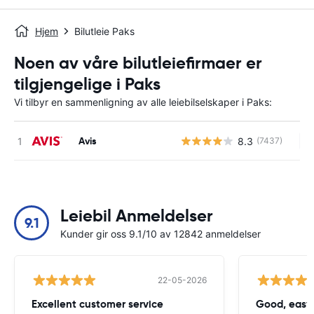
Hjem
Bilutleie Paks
Noen av våre bilutleiefirmaer er
tilgjengelige i Paks
Vi tilbyr en sammenligning av alle leiebilselskaper i Paks:
Avis
8.3
(7437)
In
Leiebil Anmeldelser
9.1
Kunder gir oss 9.1/10 av 12842 anmeldelser
22-05-2026
Excellent customer service
Good, easy