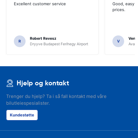
Excellent customer service
Good, easy t
prices.
Robert Revesz
Venka
R
V
Dryyve Budapest Ferihegy Airport
Avant
Hjelp og kontakt
Trenger du hjelp? Ta i så fall kontakt med våre
bilutleiespesialister.
Kundestøtte