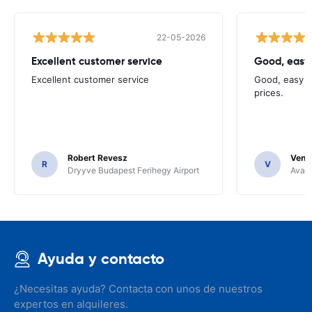
22-05-2026
Excellent customer service
Good, easy
Excellent customer service
Good, easy t
prices.
Robert Revesz
Venka
R
V
Dryyve Budapest Ferihegy Airport
Avant
Ayuda y contacto
¿Necesitas ayuda? Contacta con unos de nuestros
expertos en alquileres.