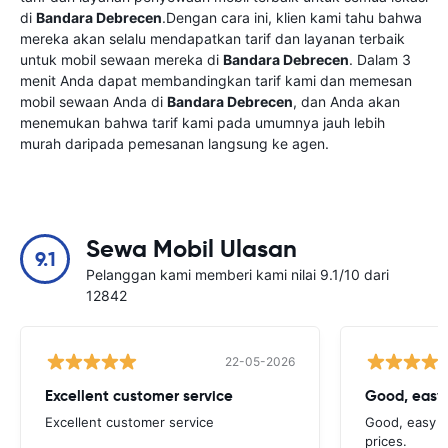
di
Bandara Debrecen
.Dengan cara ini, klien kami tahu bahwa
mereka akan selalu mendapatkan tarif dan layanan terbaik
untuk mobil sewaan mereka di
Bandara Debrecen
. Dalam 3
menit Anda dapat membandingkan tarif kami dan memesan
mobil sewaan Anda di
Bandara Debrecen
, dan Anda akan
menemukan bahwa tarif kami pada umumnya jauh lebih
murah daripada pemesanan langsung ke agen.
Sewa Mobil Ulasan
9.1
Pelanggan kami memberi kami nilai 9.1/10 dari
12842
22-05-2026
Excellent customer service
Good, easy
Excellent customer service
Good, easy t
prices.