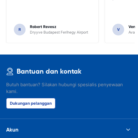
Robert Revesz
Venka
R
V
Dryyve Budapest Ferihegy Airport
Avant
Bantuan dan kontak
Butuh bantuan? Silakan hubungi spesialis penyewaan
kami.
Dukungan pelanggan
Akun