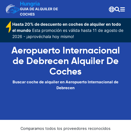
Hungria
GUIA DE ALQUILER DE
COCHES
Hasta 20% de descuento en coches de alquiler en todo
el mundo
Esta promoción es válida hasta 11 de agosto de
2026 - ¡aprovéchala hoy mismo!
Aeropuerto Internacional
de Debrecen Alquiler De
Coches
Buscar coche de alquiler en Aeropuerto Internacional de
Debrecen
Comparamos todos los proveedores reconocidos