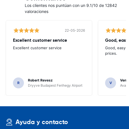
Los clientes nos puntúan con un 9.1/10 de 12842
valoraciones
22-05-2026
Excellent customer service
Good, easy
Excellent customer service
Good, easy t
prices.
Robert Revesz
Venka
R
V
Dryyve Budapest Ferihegy Airport
Avant
Ayuda y contacto