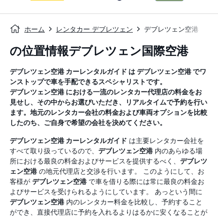
ホーム
レンタカー デブレツェン
デブレツェン空港
の位置情報デブレツェン国際空港
デブレツェン空港
カーレンタルガイド
は
デブレツェン空港
でワ
ンストップで車を手配できるスペシャリストです。
デブレツェン空港
における一流のレンタカー代理店の料金をお
見せし、その中からお選びいただき、リアルタイムで予約を行い
ます。地元のレンタカー会社の料金および車両オプションを比較
したのち、ご自身で希望の会社を決めてください。
デブレツェン空港
カーレンタルガイド
は主要レンタカー会社を
すべて取り扱っているので、
デブレツェン空港
内のあらゆる場
所における最良の料金およびサービスを提供するべく、
デブレツ
ェン空港
の地元代理店と交渉を行います。 このようにして、お
客様が
デブレツェン空港
で車を借りる際には常に最良の料金お
よびサービスを受けられるようにしています。 あっという間に
デブレツェン空港
内のレンタカー料金を比較し、予約すること
ができ、直接代理店に予約を入れるよりはるかに安くなることが