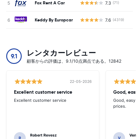
Fox Rent A Car
7.3
(71)
Keddy By Europcar
7.6
(4319)
レンタカーレビュー
9.1
顧客からの評価は、9.1/10点満点である。12842
22-05-2026
Excellent customer service
Good, easy
Excellent customer service
Good, easy t
prices.
Robert Revesz
Venka
R
V