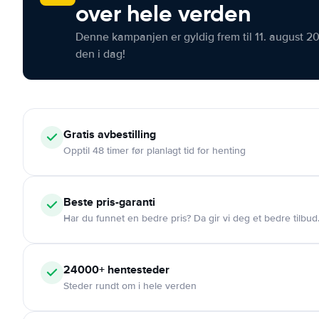
over hele verden
Denne kampanjen er gyldig frem til 11. august 2
den i dag!
Gratis
avbestilling
Opptil 48 timer før planlagt tid for henting
Beste pris-garanti
Har du funnet en bedre pris? Da gir vi deg et bedre tilbud
24000+
hentesteder
Steder rundt om i hele verden