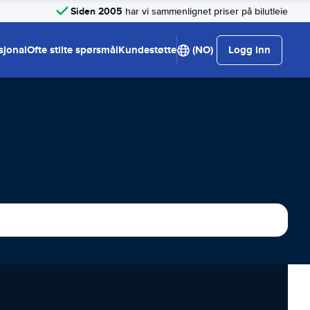
Siden 2005
har vi sammenlignet priser på bilutleie
sjonal
Ofte stilte spørsmål
Kundestøtte
(NO)
Logg inn