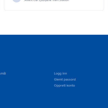
Avant Car Ljubljana Train Station
smål
Logg inn
Glemt passord
Opprett konto