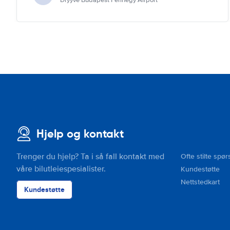
Dryyve Budapest Ferihegy Airport
Hjelp og kontakt
Trenger du hjelp? Ta i så fall kontakt med
Ofte stilte spør
våre bilutleiespesialister.
Kundestøtte
Nettstedkart
Kundestøtte