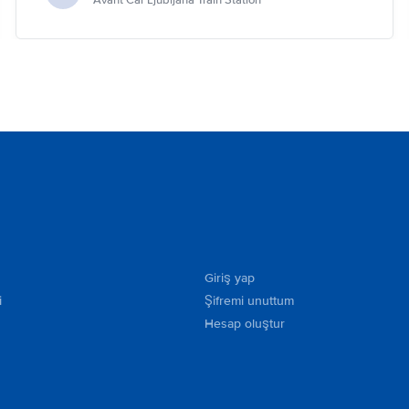
Avant Car Ljubljana Train Station
Giriş yap
i
Şifremi unuttum
Hesap oluştur