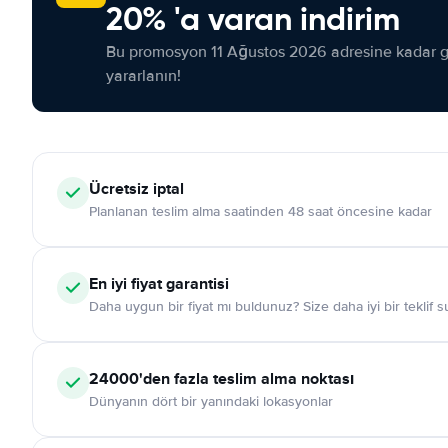
20% 'a varan indirim
Bu promosyon 11 Ağustos 2026 adresine kadar ge
yararlanın!
Ücretsiz iptal
Planlanan teslim alma saatinden 48 saat öncesine kadar
En iyi fiyat garantisi
Daha uygun bir fiyat mı buldunuz? Size daha iyi bir teklif 
24000'den fazla teslim alma noktası
Dünyanın dört bir yanındaki lokasyonlar