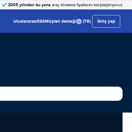
2005 yılından bu yana
araç kiralama fiyatlarını karşılaştırıyoruz
Uluslararası
SSS
Müşteri desteği
(TR)
Giriş yap