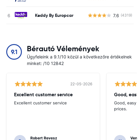
Keddy By Europcar
7.6
(4319)
Bérautó Vélemények
9.1
Ügyfeleink a 9.1/10 közül a következőre értékelnek
minket: /10 12842
22-05-2026
Excellent customer service
Good, easy
Excellent customer service
Good, easy t
prices.
Robert Revesz
Venka