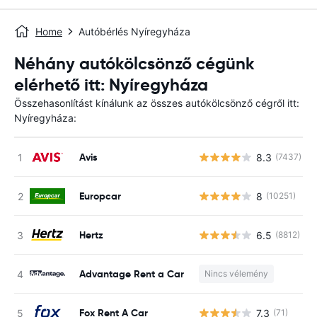
Home
Autóbérlés Nyíregyháza
Néhány autókölcsönző cégünk
elérhető itt: Nyíregyháza
Összehasonlítást kínálunk az összes autókölcsönző cégről itt:
Nyíregyháza:
Avis
8.3
(7437)
Europcar
8
(10251)
Hertz
6.5
(8812)
Advantage Rent a Car
Nincs vélemény
Fox Rent A Car
7.3
(71)