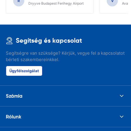
R
V
Dryyve Budapest Ferihegy Airport
Avant
Segítség és kapcsolat
Segítségre van szüksége? Kérjük, vegye fel a kapcsolatot
bérleti szakembereinkkel.
Ügyfélszolgálat
Számla
Rólunk