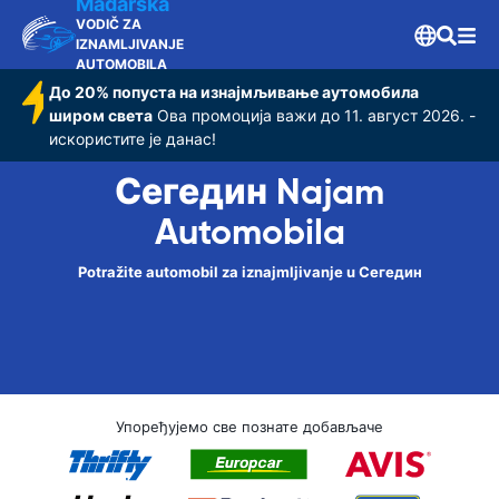
Mađarska
VODIČ ZA
IZNAMLJIVANJE
AUTOMOBILA
До 20% попуста на изнајмљивање аутомобила
широм света
Ова промоција важи до 11. август 2026. -
искористите је данас!
Сегедин Najam
Automobila
Potražite automobil za iznajmljivanje u Сегедин
Упоређујемо све познате добављаче