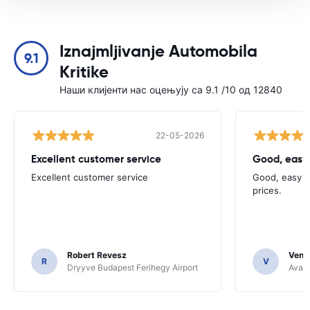
Iznajmljivanje Automobila
9.1
Kritike
Наши клијенти нас оцењују са 9.1 /10 од 12840
22-05-2026
Excellent customer service
Good, easy
Excellent customer service
Good, easy t
prices.
Robert Revesz
Venka
R
V
Dryyve Budapest Ferihegy Airport
Avant