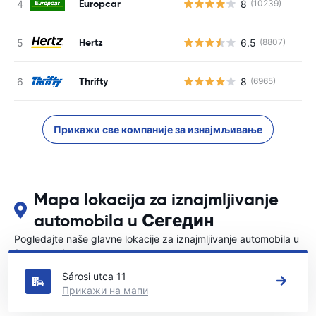
Europcar
8
(10239)
Н
Hertz
6.5
(8807)
Н
Thrifty
8
(6965)
Н
Прикажи све компаније за изнајмљивање
Mapa lokacija za iznajmljivanje
automobila u Сегедин
Pogledajte naše glavne lokacije za iznajmljivanje automobila u
{COUNTRI}
Sárosi utca 11
Прикажи на мапи