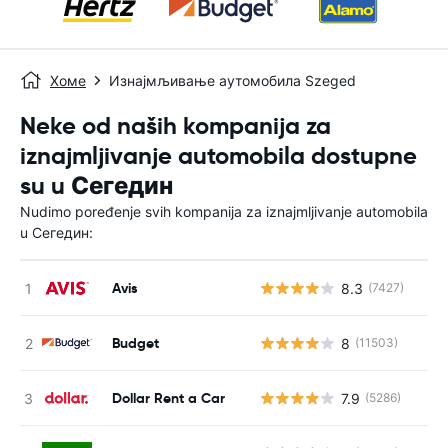
Хоме
Изнајмљивање аутомобила Szeged
Neke od naših kompanija za
iznajmljivanje automobila dostupne
su u Сегедин
Nudimo poređenje svih kompanija za iznajmljivanje automobila
u Сегедин:
Avis
8.3
(7427)
Н
Budget
8
(11503)
Н
Dollar Rent a Car
7.9
(5286)
Н