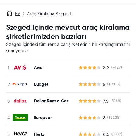
Ev
Araç Kiralama Szeged
Szeged içinde mevcut araç kiralama
şirketlerimizden bazıları
Szeged içindeki tüm rent a car şirketlerinin bir karşılaştırmasını
sunuyoruz:
Avis
8.3
(7427)
Budget
8
(11503)
Dollar Rent a Car
7.9
(5286)
Europcar
8
(10239)
Hertz
6.5
(8807)