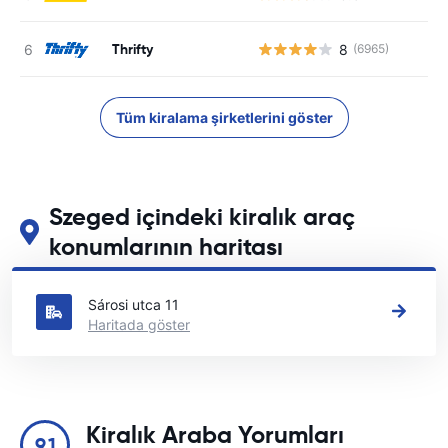
Thrifty
8
(6965)
Tüm kiralama şirketlerini göster
Szeged içindeki kiralık araç
konumlarının haritası
Szeged içindeki başlıca araç kiralama yerlerimizi görün
Sárosi utca 11
Haritada göster
Kiralık Araba Yorumları
9.1