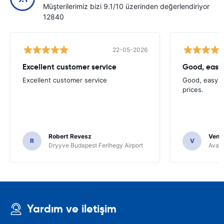
Müşterilerimiz bizi 9.1/10 üzerinden değerlendiriyor
12840
22-05-2026
Excellent customer service
Good, easy
Excellent customer service
Good, easy t
prices.
Robert Revesz
Venka
R
V
Dryyve Budapest Ferihegy Airport
Avant
Yardım ve iletişim