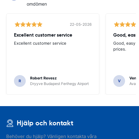
omdömen
22-05-2026
Excellent customer service
Good, easy
Excellent customer service
Good, easy t
prices.
Robert Revesz
Venka
R
V
Dryyve Budapest Ferihegy Airport
Avant
Hjälp och kontakt
Behöver du hjälp? Vänligen kontakta våra