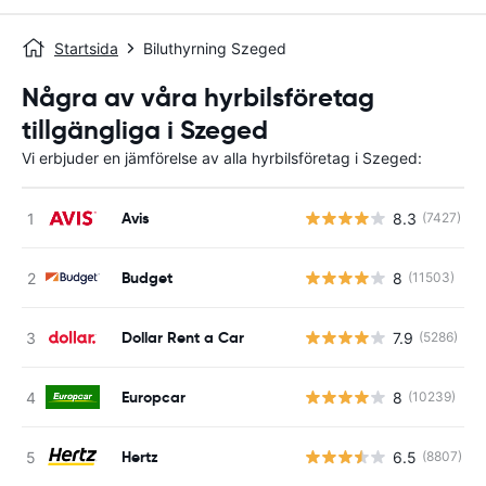
Startsida
Biluthyrning Szeged
Några av våra hyrbilsföretag
tillgängliga i Szeged
Vi erbjuder en jämförelse av alla hyrbilsföretag i Szeged:
Avis
8.3
(7427)
Budget
8
(11503)
Dollar Rent a Car
7.9
(5286)
Europcar
8
(10239)
Hertz
6.5
(8807)