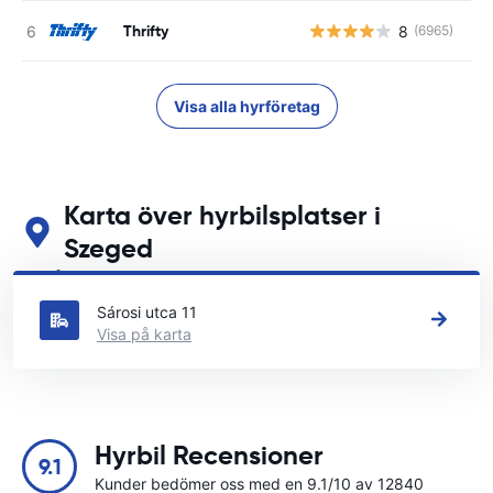
Thrifty
8
(6965)
Visa alla hyrföretag
Karta över hyrbilsplatser i
Szeged
Se våra huvudsakliga biluthyrningsplatser i Szeged
Sárosi utca 11
Visa på karta
Hyrbil Recensioner
9.1
Kunder bedömer oss med en 9.1/10 av 12840