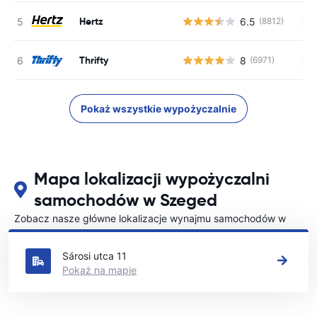
Hertz
6.5
(8812)
Br
Thrifty
8
(6971)
Br
Pokaż wszystkie wypożyczalnie
Mapa lokalizacji wypożyczalni
samochodów w Szeged
Zobacz nasze główne lokalizacje wynajmu samochodów w
Szeged
Sárosi utca 11
Pokaż na mapie