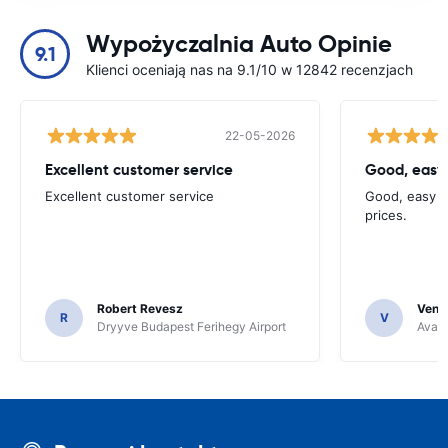
Wypożyczalnia Auto Opinie
9.1
Klienci oceniają nas na 9.1/10 w 12842 recenzjach
22-05-2026
Excellent customer service
Good, easy
Excellent customer service
Good, easy t
prices.
Robert Revesz
Venka
R
V
Dryyve Budapest Ferihegy Airport
Avant