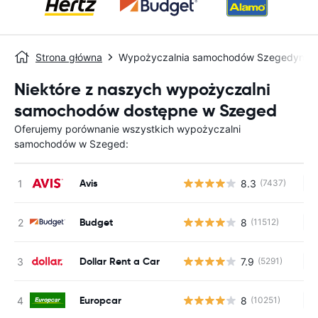
Strona główna
Wypożyczalnia samochodów Szegedyn
Niektóre z naszych wypożyczalni
samochodów dostępne w Szeged
Oferujemy porównanie wszystkich wypożyczalni
samochodów w Szeged:
Avis
8.3
(7437)
Br
Budget
8
(11512)
Br
Dollar Rent a Car
7.9
(5291)
Br
Europcar
8
(10251)
Br