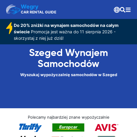
Wegry
CAR RENTAL GUIDE
Do 20% zniżki na wynajem samochodów na całym
świecie
Promocja jest ważna do 11 sierpnia 2026 -
skorzystaj z niej już dziś!
Szeged Wynajem
Samochodów
Wyszukaj wypożyczalnię samochodów w Szeged
Polecamy najbardziej znane wypożyczalnie