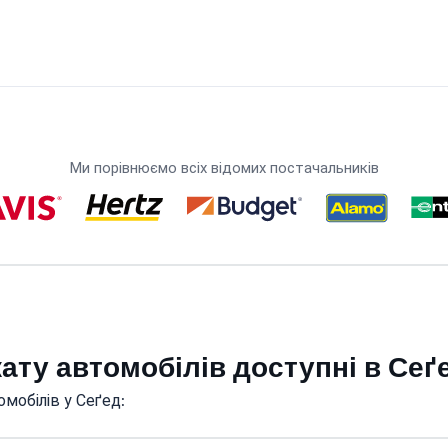
Ми порівнюємо всіх відомих постачальників
кату автомобілів доступні в Сеґ
мобілів у Сеґед: