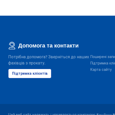
Допомога та контакти
Потрібна допомога? Зверніться до наших
Поширені зап
фахівців з прокату.
Підтримка клі
Карта сайту
Підтримка клієнтів
Цей веб-сайт належить і управляється компанією EasyTerra B