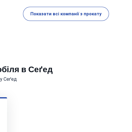
Показати всі компанії з прокату
біля в Сеґед
 у Сеґед