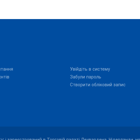
итання
Увійдіть в систему
єнтів
Забули пароль
Створити обліковий запис
.V. і зареєстрований в Торговій палаті Леувардена, Нідерланди, н