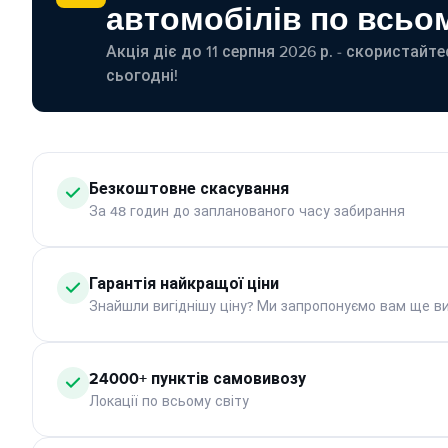
автомобілів по всьом
Акція діє до 11 серпня 2026 р. - скористайт
сьогодні!
Безкоштовне скасування
За 48 годин до запланованого часу забирання
Гарантія найкращої ціни
Знайшли вигіднішу ціну? Ми запропонуємо вам ще ви
24000+ пунктів самовивозу
Локації по всьому світу