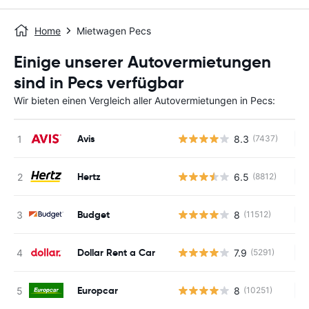
Home
Mietwagen Pecs
Einige unserer Autovermietungen
sind in Pecs verfügbar
Wir bieten einen Vergleich aller Autovermietungen in Pecs:
Avis
8.3
(7437)
Ke
Hertz
6.5
(8812)
Ke
Budget
8
(11512)
Ke
Dollar Rent a Car
7.9
(5291)
Ke
Europcar
8
(10251)
Ke