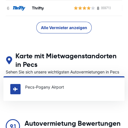
Thrifty
8
(6971)
Ke
Alle Vermieter anzeigen
Karte mit Mietwagenstandorten
in Pecs
Sehen Sie sich unsere wichtigsten Autovermietungen in Pecs
an
Pecs-Pogany Airport
Autovermietung Bewertungen
9.1