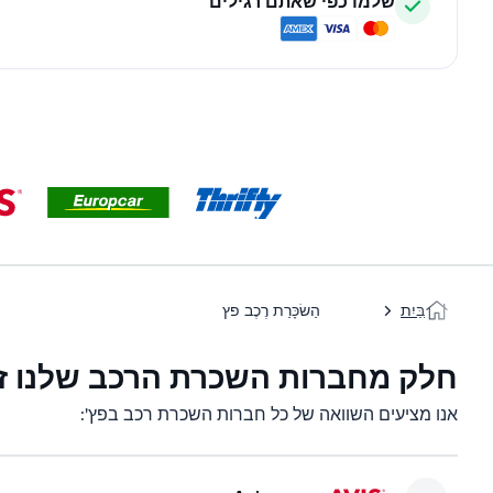
שלמו כפי שאתם רגילים
בַּיִת
הַשׂכָּרַת רֶכֶב פץ
חלק מחברות השכרת הרכב שלנו זמ
אנו מציעים השוואה של כל חברות השכרת רכב בפץ':