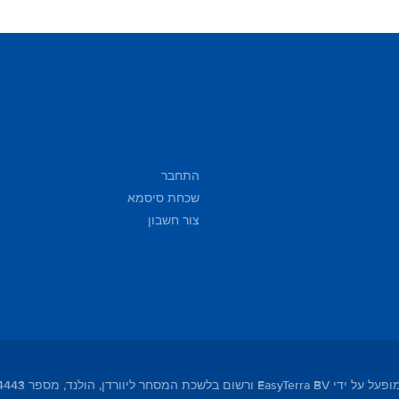
התחבר
שכחת סיסמא
צור חשבון
מסחר ליוורדן, הולנד, מספר 01104443