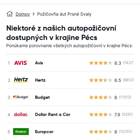
Domov
Požičovňa áut Prsné Svaly
Niektoré z našich autopožičovní
dostupných v krajine Pécs
Ponúkame porovnanie všetkých autopožičovní v krajine Pécs:
Avis
8.3
(7437)
Hertz
6.5
(8812)
Budget
8
(11512)
Dollar Rent a Car
7.9
(5291)
Europcar
8
(10251)