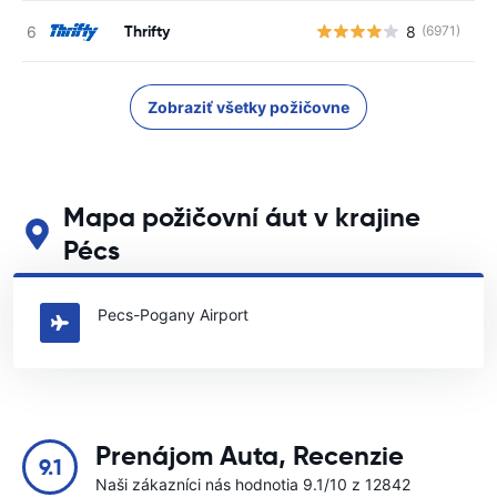
Thrifty
8
(6971)
Zobraziť všetky požičovne
Mapa požičovní áut v krajine
Pécs
Pozrite si naše hlavné požičovne áut v krajine Pécs
Pecs-Pogany Airport
Prenájom Auta, Recenzie
9.1
Naši zákazníci nás hodnotia 9.1/10 z 12842