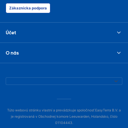
Zákaznícka podpora
Účet
O nás
Túto webovú stránku vlastní a prevádzkuje spoločnosť EasyTerra B.V. a
je registrovaná v Obchodnej komore Leeuwarden, Holandsko, číslo
01104443.