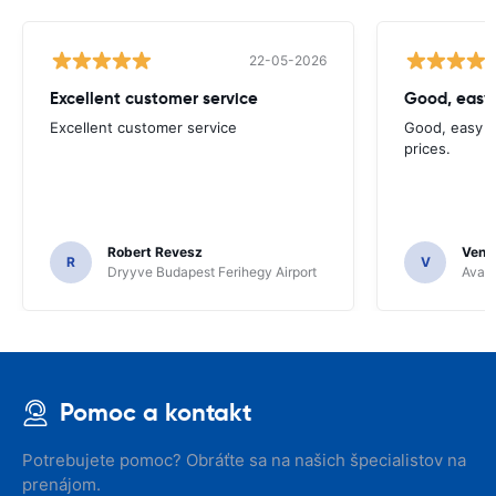
22-05-2026
Excellent customer service
Good, easy
Excellent customer service
Good, easy t
prices.
Robert Revesz
Venka
R
V
Dryyve Budapest Ferihegy Airport
Avant
Pomoc a kontakt
Potrebujete pomoc? Obráťte sa na našich špecialistov na
prenájom.