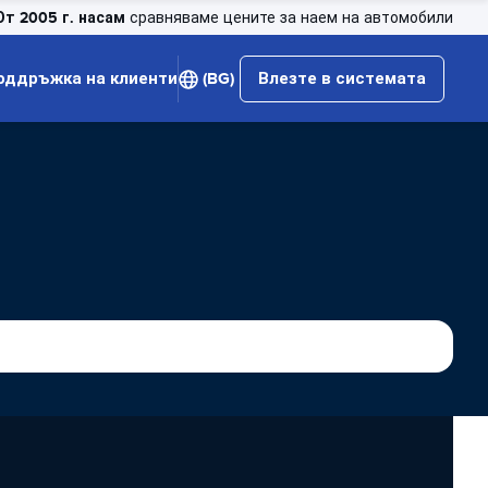
От 2005 г. насам
сравняваме цените за наем на автомобили
оддръжка на клиенти
(BG)
Влезте в системата