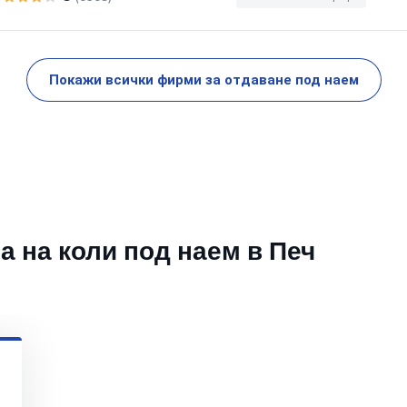
Покажи всички фирми за отдаване под наем
 на коли под наем в Печ