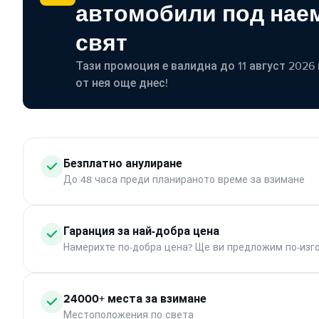
автомобили под наем
свят
Тази промоция е валидна до 11 август 2026 г
от нея още днес!
Безплатно анулиране
До 48 часа преди планираното време за взимане
Гаранция за най-добра цена
Намерихте по-добра цена? Ще ви предложим по-изг
24000+ места за взимане
Местоположения по света