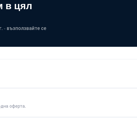
 в цял
. - възползвайте се
одна оферта.