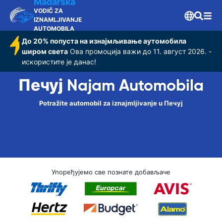
Mađarska
VODIČ ZA
IZNAMLJIVANJE
AUTOMOBILA
До 20% попуста на изнајмљивање аутомобила
широм света
Ова промоција важи до 11. август 2026. -
искористите је данас!
Печуј Najam Automobila
Potražite automobil za iznajmljivanje u Печуј
Упоређујемо све познате добављаче