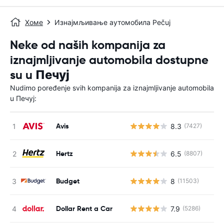
Хоме
Изнајмљивање аутомобила Pečuj
Neke od naših kompanija za
iznajmljivanje automobila dostupne
su u Печуј
Nudimo poređenje svih kompanija za iznajmljivanje automobila
u Печуј:
Avis
8.3
(7427)
Н
Hertz
6.5
(8807)
Н
Budget
8
(11503)
Н
Dollar Rent a Car
7.9
(5286)
Н