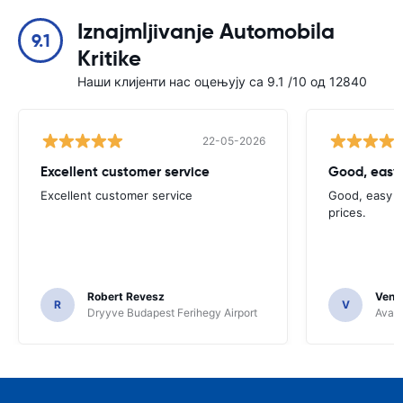
Iznajmljivanje Automobila
9.1
Kritike
Наши клијенти нас оцењују са 9.1 /10 од 12840
22-05-2026
Excellent customer service
Good, easy
Excellent customer service
Good, easy t
prices.
Robert Revesz
Venka
R
V
Dryyve Budapest Ferihegy Airport
Avant