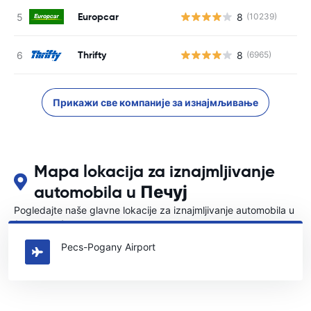
Europcar
8
(10239)
Н
Thrifty
8
(6965)
Н
Прикажи све компаније за изнајмљивање
Mapa lokacija za iznajmljivanje
automobila u Печуј
Pogledajte naše glavne lokacije za iznajmljivanje automobila u
{COUNTRI}
Pecs-Pogany Airport