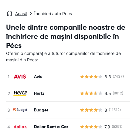
Acasă
Închirieri auto Pecs
Unele dintre companiile noastre de
închiriere de mașini disponibile în
Pécs
Oferim o comparație a tuturor companiilor de închiriere de
mașini din Pécs:
Avis
8.3
(7437)
Nu
Hertz
6.5
(8812)
Nu
Budget
8
(11512)
Nu
Dollar Rent a Car
7.9
(5291)
Nu