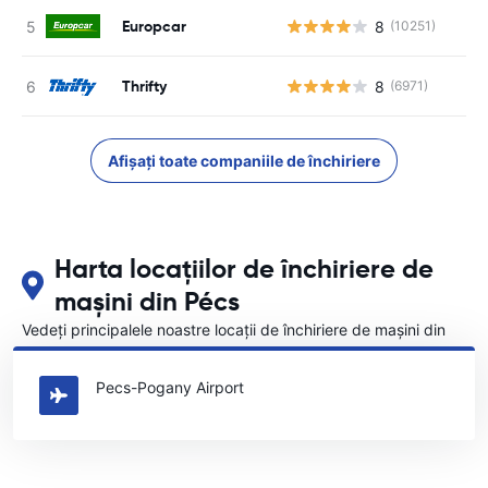
Europcar
8
(10251)
Nu
Thrifty
8
(6971)
Nu
Afișați toate companiile de închiriere
Harta locațiilor de închiriere de
mașini din Pécs
Vedeți principalele noastre locații de închiriere de mașini din
Pécs
Pecs-Pogany Airport