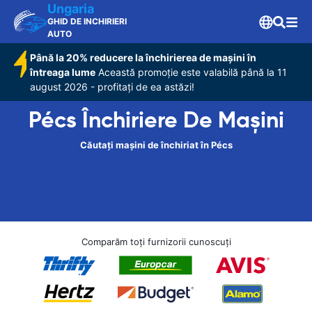
Ungaria
GHID DE INCHIRIERI
AUTO
Până la 20% reducere la închirierea de mașini în
întreaga lume
Această promoție este valabilă până la 11
august 2026 - profitați de ea astăzi!
Pécs Închiriere De Maşini
Căutați mașini de închiriat în Pécs
Comparăm toți furnizorii cunoscuți