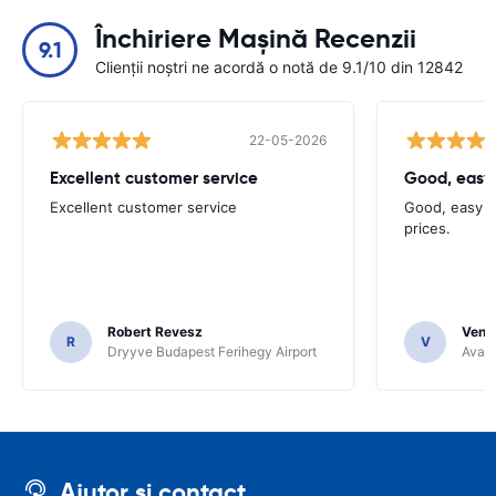
Închiriere Mașină Recenzii
9.1
Clienții noștri ne acordă o notă de 9.1/10 din 12842
22-05-2026
Excellent customer service
Good, easy
Excellent customer service
Good, easy t
prices.
Robert Revesz
Venka
R
V
Dryyve Budapest Ferihegy Airport
Avant
Ajutor și contact