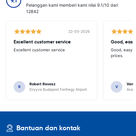
9.1
Pelanggan kami memberi kami nilai 9.1/10 dari
12842
22-05-2026
Excellent customer service
Good, easy
Excellent customer service
Good, easy t
prices.
Robert Revesz
Venka
R
V
Dryyve Budapest Ferihegy Airport
Avant
Bantuan dan kontak