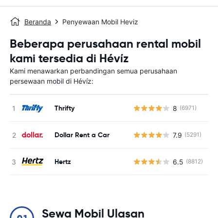
Beranda
Penyewaan Mobil Heviz
Beberapa perusahaan rental mobil
kami tersedia di Hévíz
Kami menawarkan perbandingan semua perusahaan
persewaan mobil di Hévíz:
Thrifty
8
(6971)
Dollar Rent a Car
7.9
(5291)
Hertz
6.5
(8812)
Sewa Mobil Ulasan