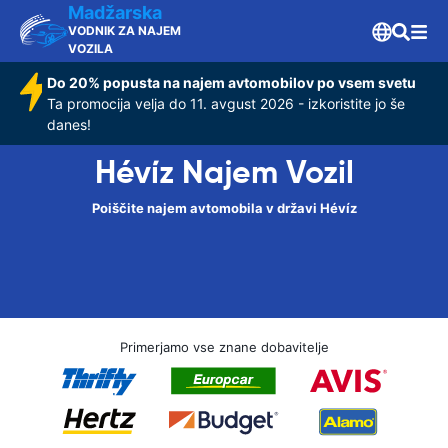
Madžarska
VODNIK ZA NAJEM
VOZILA
Do 20% popusta na najem avtomobilov po vsem svetu
Ta promocija velja do 11. avgust 2026 - izkoristite jo še
danes!
Hévíz Najem Vozil
Poiščite najem avtomobila v državi Hévíz
Primerjamo vse znane dobavitelje