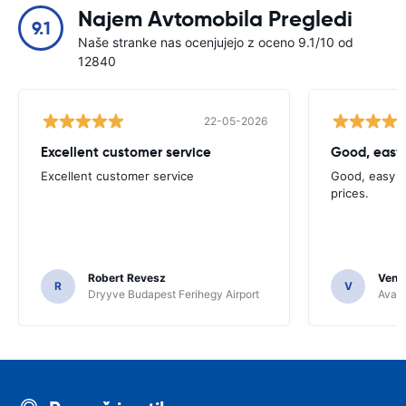
Najem Avtomobila Pregledi
9.1
Naše stranke nas ocenjujejo z oceno 9.1/10 od
12840
22-05-2026
Excellent customer service
Good, easy
Excellent customer service
Good, easy t
prices.
Robert Revesz
Venka
R
V
Dryyve Budapest Ferihegy Airport
Avant