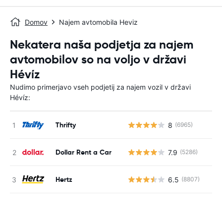
Domov
Najem avtomobila Heviz
Nekatera naša podjetja za najem
avtomobilov so na voljo v državi
Hévíz
Nudimo primerjavo vseh podjetij za najem vozil v državi
Hévíz:
Thrifty
8
(6965)
St
Dollar Rent a Car
7.9
(5286)
St
Hertz
6.5
(8807)
St