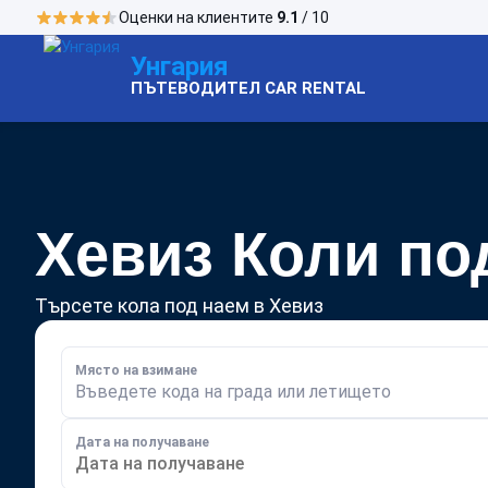
Оценки на клиентите
9.1
/ 10
Унгария
ПЪТЕВОДИТЕЛ CAR RENTAL
Хевиз Коли по
Търсете кола под наем в Хевиз
Място на взимане
Въведете кода на града или летището
Дата на получаване