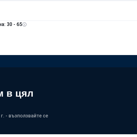
а: 30 - 65
м в цял
г. - възползвайте се