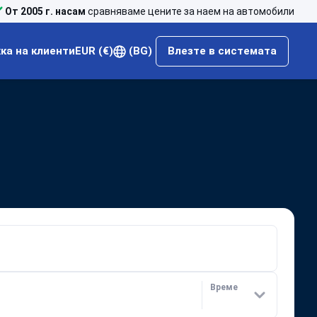
От 2005 г. насам
сравняваме цените за наем на автомобили
а на клиенти
EUR (€)
(BG)
Влезте в системата
Време