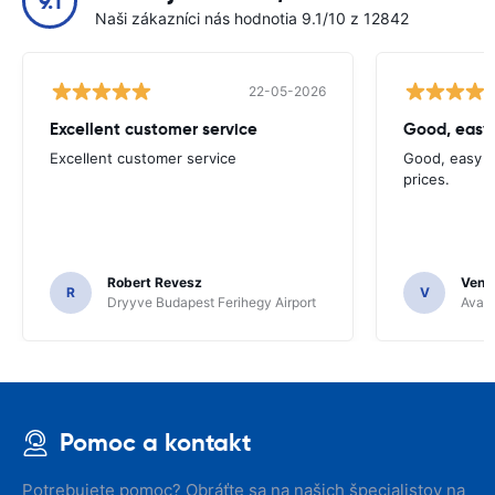
9.1
Naši zákazníci nás hodnotia 9.1/10 z 12842
22-05-2026
Excellent customer service
Good, easy
Excellent customer service
Good, easy t
prices.
Robert Revesz
Venka
R
V
Dryyve Budapest Ferihegy Airport
Avant
Pomoc a kontakt
Potrebujete pomoc? Obráťte sa na našich špecialistov na