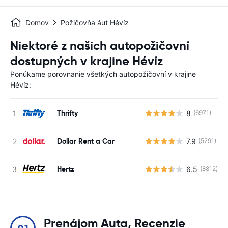
Domov
Požičovňa áut Hévíz
Niektoré z našich autopožičovní
dostupných v krajine Hévíz
Ponúkame porovnanie všetkých autopožičovní v krajine
Hévíz:
Thrifty
8
(6971)
Dollar Rent a Car
7.9
(5291)
Hertz
6.5
(8812)
Prenájom Auta, Recenzie