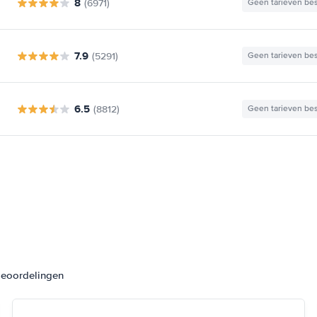
8
(6971)
Geen tarieven be
7.9
(5291)
Geen tarieven be
6.5
(8812)
Geen tarieven be
beoordelingen