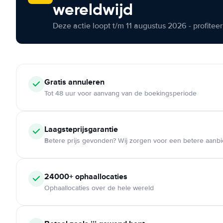
wereldwijd
Deze actie loopt t/m 11 augustus 2026 - profite
Gratis annuleren
Tot 48 uur voor aanvang van de boekingsperiode
Laagsteprijsgarantie
Betere prijs gevonden? Wij zorgen voor een betere aanb
24000+ ophaallocaties
Ophaallocaties over de hele wereld