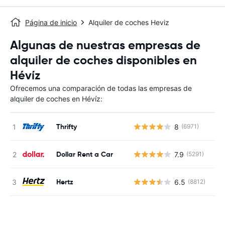
Página de inicio
Alquiler de coches Heviz
Algunas de nuestras empresas de
alquiler de coches disponibles en
Hévíz
Ofrecemos una comparación de todas las empresas de
alquiler de coches en Hévíz:
Thrifty
8
(6971)
N
Dollar Rent a Car
7.9
(5291)
N
Hertz
6.5
(8812)
N