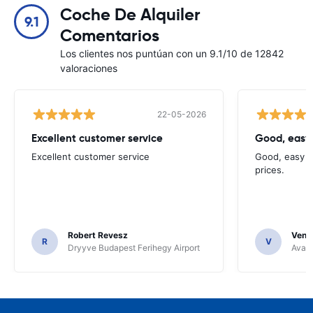
Coche De Alquiler
9.1
Comentarios
Los clientes nos puntúan con un 9.1/10 de 12842
valoraciones
22-05-2026
Excellent customer service
Good, easy
Excellent customer service
Good, easy t
prices.
Robert Revesz
Venka
R
V
Dryyve Budapest Ferihegy Airport
Avant