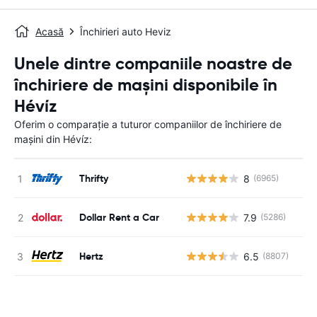
Acasă
Închirieri auto Heviz
Unele dintre companiile noastre de
închiriere de mașini disponibile în
Hévíz
Oferim o comparație a tuturor companiilor de închiriere de
mașini din Hévíz:
Thrifty
8
(6965)
Nu
Dollar Rent a Car
7.9
(5286)
Nu
Hertz
6.5
(8807)
Nu