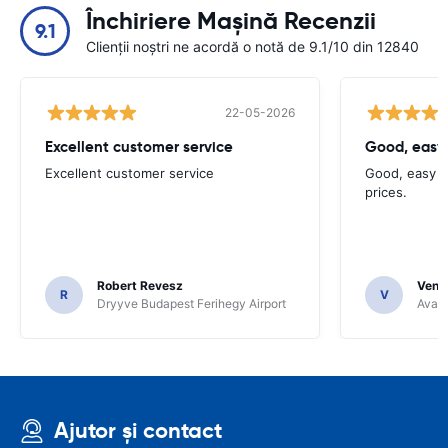
Închiriere Mașină Recenzii
9.1
Clienții noștri ne acordă o notă de 9.1/10 din 12840
22-05-2026
Excellent customer service
Good, easy
Excellent customer service
Good, easy t
prices.
Robert Revesz
Venka
R
V
Dryyve Budapest Ferihegy Airport
Avant
Ajutor și contact